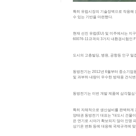
특히 유럽시장의 기술장벽으로 작용해 온 국
수 있는 기반을 마련했다.
현재 선진 유럽(EU) 및 미주에서는 지
60076-11규격의 3가지 내환경시험인 F
도시의 고층빌딩, 병원, 공항등 인구 밀
동방전기는 2012년 6월부터 중소기업
및 과부하 내량이 우수한 방재용 건식변
동방전기는 이번 개발 제품에 삼각철심구조의 TR
특히 자체적으로 생산설비를 완벽하게 
양태권 동방전기 대표는 “대도시 건물이
은 연기로 시야가 확보되지 않아 인명 
상기온 변화 등에 대응해 국제규격에 맞